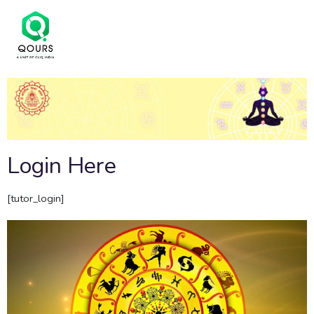
Login Here
[tutor_login]